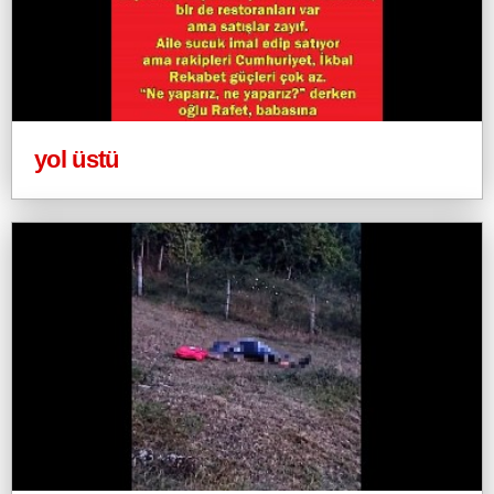
yol üstü