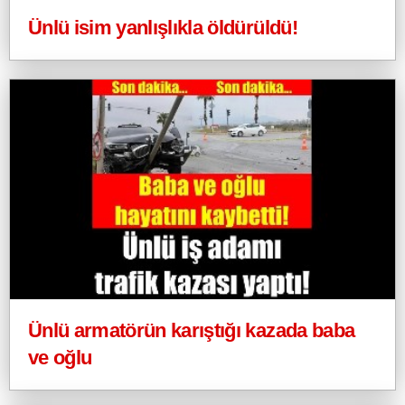
Ünlü isim yanlışlıkla öldürüldü!
Ünlü armatörün karıştığı kazada baba
ve oğlu