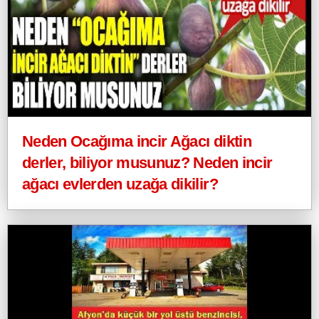
Neden Ocağıma incir Ağacı diktin
derler, biliyor musunuz? Neden incir
ağacı evlerden uzağa dikilir?