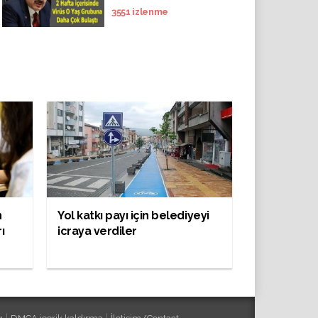
3551
izlenme
n
Yol katkı payı için belediyeyi
ı
icraya verdiler
|
|