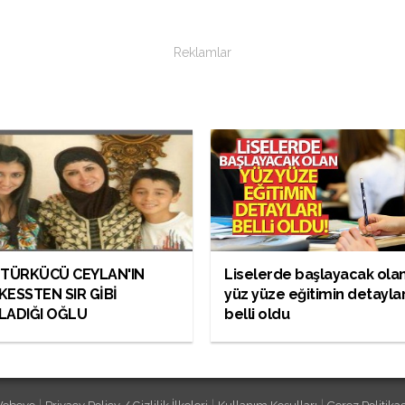
Reklamlar
 TÜRKÜCÜ CEYLAN'IN
Liselerde başlayacak ola
KESSTEN SIR GİBİ
yüz yüze eğitimin detaylar
LADIĞI OĞLU
belli oldu
|
|
|