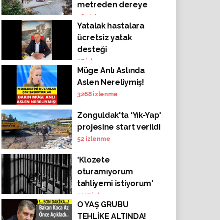
metreden dereye
uçtu; 1 yaralı
564
izlenme
Yatalak hastalara
ücretsiz yatak
desteği
58
izlenme
Müge Anlı Aslında
Aslen Nereliymiş!
3268
izlenme
Zonguldak'ta ‘Yık-Yap'
projesine start verildi
52
izlenme
'Klozete
oturamıyorum
tahliyemi istiyorum'
dedi!
1397
izlenme
O YAŞ GRUBU
TEHLİKE ALTINDA!