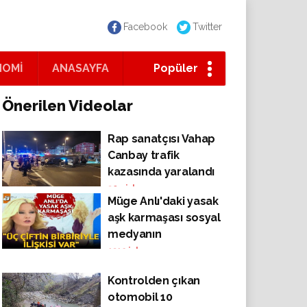
Facebook
Twitter
NOMİ
ANASAYFA
Popüler
Önerilen Videolar
Rap sanatçısı Vahap
Canbay trafik
kazasında yaralandı
304
izlenme
Müge Anlı'daki yasak
aşk karmaşası sosyal
medyanın
gündeminde!
1312
izlenme
Kontrolden çıkan
otomobil 10