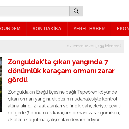
GUNDEM
SON DAKİKA
YEREL HABER
EKO
07 Temmuz 2025 (
35
izlenme
)
Zonguldak’ta çıkan yangında 7
dönümlük karaçam ormanı zarar
gördü
Zonguldak’ın Ereğli ilçesine bağlı Tepeören köyünde
çıkan orman yangını, ekiplerin müdahalesiyle kontrol
altına alındı. Ziraat alanları ve fındık bahçeleriyle çevrili
bölgede 7 dönümlük karaçam ormanı zarar görürken,
ekiplerin soğutma çalışmaları devam ediyor.