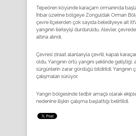
Tepeören köyünde karaçam ormanında başlayan 
İhbar üzerine bölgeye Zonguldak Orman Bölge
çevre ilçelerden çok sayıda belediyeye ait itf
yangının ilerleyişi durduruldu. Alevler, çevred
altına alındı.
Çevresi ziraat alanlarıyla çevrili, kapalı kar
oldu. Yangının örtü yangını şeklinde geliştiğ
sürgünlerin zarar gördüğü bildirildi. Yangını
çalışmaları sürüyor.
Yangın bölgesinde tedbir amaçlı olarak ekiple
nedenine ilişkin çalışma başlattığı belirtildi.