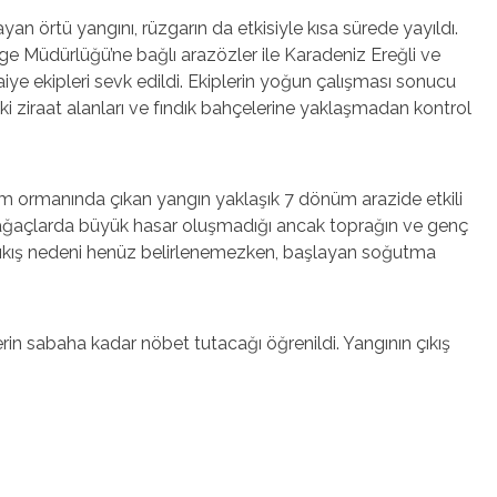
örtü yangını, rüzgarın da etkisiyle kısa sürede yayıldı.
 Müdürlüğü’ne bağlı arazözler ile Karadeniz Ereğli ve
aiye ekipleri sevk edildi. Ekiplerin yoğun çalışması sonucu
eki ziraat alanları ve fındık bahçelerine yaklaşmadan kontrol
açam ormanında çıkan yangın yaklaşık 7 dönüm arazide etkili
i, ağaçlarda büyük hasar oluşmadığı ancak toprağın ve genç
n çıkış nedeni henüz belirlenemezken, başlayan soğutma
rin sabaha kadar nöbet tutacağı öğrenildi. Yangının çıkış