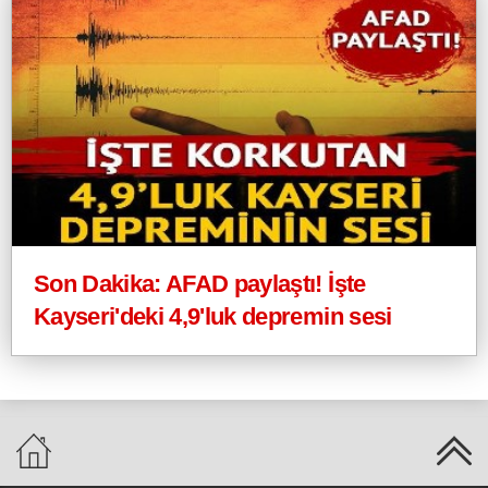
Son Dakika: AFAD paylaştı! İşte
Kayseri'deki 4,9'luk depremin sesi