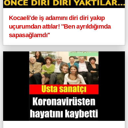
Kocaeli'de iş adamını diri diri yakıp
uçurumdan attılar! ''Ben ayrıldığımda
sapasağlamdı''