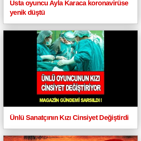
Usta oyuncu Ayla Karaca koronavirüse
yenik düştü
Ünlü Sanatçının Kızı Cinsiyet Değiştirdi