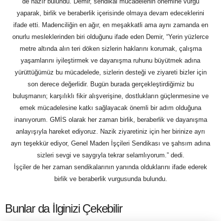
de hazır bulundu. Demir, sendikal mücadelenin önemine vurgu
yaparak, birlik ve beraberlik içerisinde olmaya devam edeceklerini
ifade etti. Madenciliğin en ağır, en meşakkatli ama aynı zamanda en
onurlu mesleklerinden biri olduğunu ifade eden Demir, “Yerin yüzlerce
metre altında alın teri döken sizlerin haklarını korumak, çalışma
yaşamlarını iyileştirmek ve dayanışma ruhunu büyütmek adına
yürüttüğümüz bu mücadelede, sizlerin desteği ve ziyareti bizler için
son derece değerlidir. Bugün burada gerçekleştirdiğimiz bu
buluşmanın; karşılıklı fikir alışverişine, dostlukların güçlenmesine ve
emek mücadelesine katkı sağlayacak önemli bir adım olduğuna
inanıyorum. GMİS olarak her zaman birlik, beraberlik ve dayanışma
anlayışıyla hareket ediyoruz. Nazik ziyaretiniz için her birinize ayrı
ayrı teşekkür ediyor, Genel Maden İşçileri Sendikası ve şahsım adına
sizleri sevgi ve saygıyla tekrar selamlıyorum.” dedi.
İşçiler de her zaman sendikalarının yanında olduklarını ifade ederek
birlik ve beraberlik vurgusunda bulundu.
Bunlar da İlginizi Çekebilir