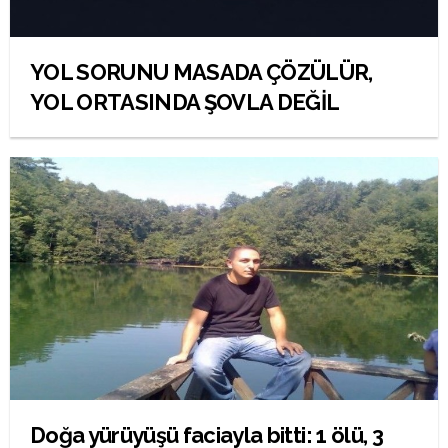
YOL SORUNU MASADA ÇÖZÜLÜR,
YOL ORTASINDA ŞOVLA DEĞİL
Doğa yürüyüşü faciayla bitti: 1 ölü, 3