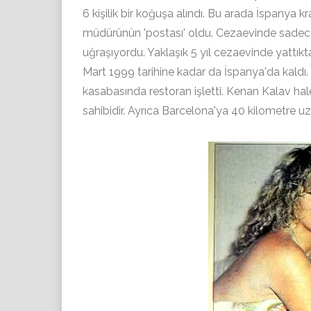
6 kişilik bir koğuşa alındı. Bu arada İspanya k
müdürünün 'postası' oldu. Cezaevinde sadece g
uğraşıyordu. Yaklaşık 5 yıl cezaevinde yattıkta
Mart 1999 tarihine kadar da İspanya'da kaldı.
kasabasında restoran işletti. Kenan Kalav hale
sahibidir. Ayrıca Barcelona'ya 40 kilometre uza