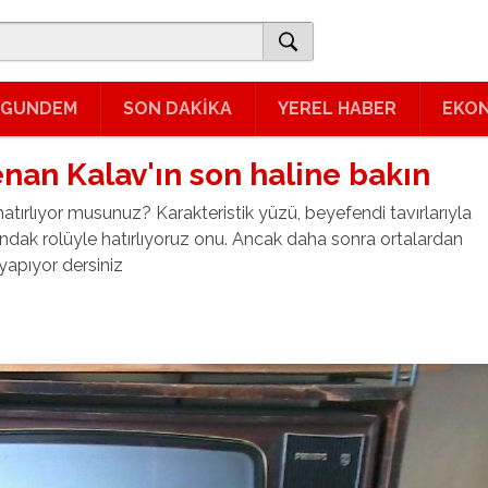
GUNDEM
SON DAKİKA
YEREL HABER
EKO
Kenan Kalav'ın son haline bakın
 hatırlıyor musunuz?
Karakteristik yüzü, beyefendi tavırlarıyla
ndak rolüyle hatırlıyoruz onu.
Ancak daha sonra ortalardan
yapıyor dersiniz
ü