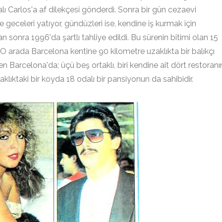
ralı Carlos'a af dilekçesi gönderdi. Sonra bir gün cezaevi
eceleri yatıyor, gündüzleri ise, kendine iş kurmak için
n sonra 1996'da şartlı tahliye edildi. Bu sürenin bitimi olan 15
 O arada Barcelona kentine 90 kilometre uzaklıkta bir balıkçı
n Barcelona'da; üçü beş ortaklı, biri kendine ait dört restoranı
klıktaki bir koyda 18 odalı bir pansiyonun da sahibidir.