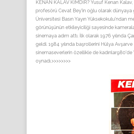
KENAN KALAV KİMDİR? Yusuf Kenan Kalav, 1 K
profesörü Cevat Bey'in oğlu olarak dünyaya g
Üniversitesi Basın Yayın Yüksekokulu'ndan mezu
görünüşünün etkileyiciliği sayesinde kameral
sinemaya adım attı. İlk olarak 1976 yılında Ça
geldi. 1984 yılında başrollerini Hülya Avşarve
sinemaseverlerin özellikle de kadınlar980'de
oynadı.>>>>>>>>