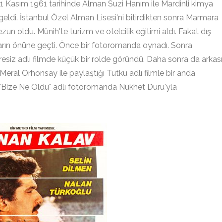
asım 1961 tarihinde Alman Suzi Hanım ile Mardinli kimya
eldi. İstanbul Özel Alman Lisesi'ni bitirdikten sonra Marmara
n oldu. Münih'te turizm ve otelcilik eğitimi aldı. Fakat dış
arın önüne geçti. Önce bir fotoromanda oynadı. Sonra
resiz adlı filmde küçük bir rolde göründü. Daha sonra da arkas
 Meral Orhonsay ile paylaştığı Tutku adlı filmle bir anda
 "Bize Ne Oldu" adlı fotoromanda Nükhet Duru'yla