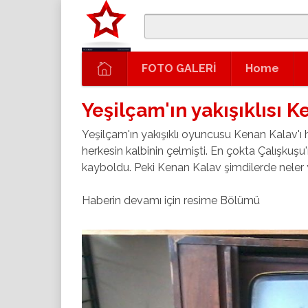
FOTO GALERİ
Home
Yeşilçam'ın yakışıklısı 
Yeşilçam'ın yakışıklı oyuncusu Kenan Kalav'ı
herkesin kalbinin çelmişti.
En çokta Çalışkuşu'
kayboldu.
Peki Kenan Kalav şimdilerde neler 
Haberin devamı için resime Bölüm