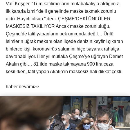
Vali Köşger, “Tüm katılımcıların mutabakatıyla aldığımız
ilk kararla İzmir’de il genelinde maske takmak zorunlu
oldu. Hayırlı olsun.” dedi. ÇEŞME’DEKİ ÜNLÜLER
MASKESİZ TAKILIYOR Ancak maske zorunluluğu,
Çeşme’de tatil yapanların pek umrunda değil… Ünlü
isimlerin uğrak mekanı olan ilçede denizin keyfini çıkaran
binlerce kişi, koronavirüs salgınını hiçe sayarak rahatça
davranabiliyor. Her yıl mutlaka Çeşme’ye uğrayan Demet
Akalın gibi… 81 ilde maske takmayana 900 lira ceza
kesilirken, tatil yapan Akalın’ın maskesiz hali dikkat çekti.
haber devamı>>