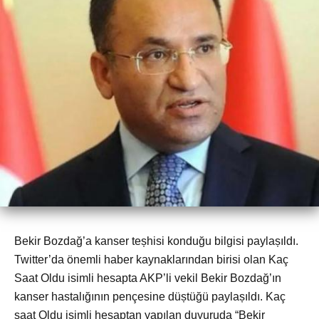
Bekir Bozdağ’a kanser teșhisi konduğu bilgisi paylașıldı.
Twitter’da önemli haber kaynaklarından birisi olan Kaç
Saat Oldu isimli hesapta AKP’li vekil Bekir Bozdağ’ın
kanser hastalığının pençesine düștüğü paylașıldı. Kaç
saat Oldu isimli hesaptan yapılan duyuruda “Bekir