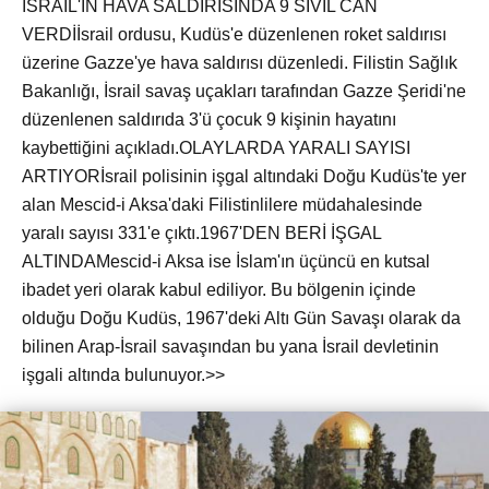
İSRAİL'İN HAVA SALDIRISINDA 9 SİVİL CAN
VERDİİsrail ordusu, Kudüs'e düzenlenen roket saldırısı
üzerine Gazze'ye hava saldırısı düzenledi. Filistin Sağlık
Bakanlığı, İsrail savaş uçakları tarafından Gazze Şeridi'ne
düzenlenen saldırıda 3'ü çocuk 9 kişinin hayatını
kaybettiğini açıkladı.OLAYLARDA YARALI SAYISI
ARTIYORİsrail polisinin işgal altındaki Doğu Kudüs'te yer
alan Mescid-i Aksa'daki Filistinlilere müdahalesinde
yaralı sayısı 331'e çıktı.1967'DEN BERİ İŞGAL
ALTINDAMescid-i Aksa ise İslam'ın üçüncü en kutsal
ibadet yeri olarak kabul ediliyor. Bu bölgenin içinde
olduğu Doğu Kudüs, 1967'deki Altı Gün Savaşı olarak da
bilinen Arap-İsrail savaşından bu yana İsrail devletinin
işgali altında bulunuyor.>>