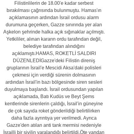
Filistinlilerin de 18.00'e kadar serbest
bırakılması çağrısında bulunmuştu. Hamas'ın
açıklamasının ardından İsrail ordusu alarm
durumuna geçerken, Gazze sınırında yer alan
Aşkelon şehrinde halka açık sığınaklar açılmıştı.
Yetkililer, alınan kararın ordu tarafından değil,
belediye tarafından alındığını
açıklamıştı.HAMAS, ROKETLİ SALDIRI
DÜZENLEDİGazze'deki Filistin direniş
gruplarının İsrail'e Mescidi Aksa'daki polisleri
çekmesi için verdiği sürenin dolmasının
ardından İsrail'in bazı bölgesinde siren sesleri
duyulmaya başlandı. İsrail ordusundan yapılan
açıklamada, Batı Kudüs ve Beyt Şems
kentlerinde sirenlerin çaldığı, İsrail'in güneyine
de çok sayıda roket gönderildiği belirtilirken
daha fazla ayrıntıya yer verilmedi. Ayrıca
Gazze'den atılan anti tank mermisi nedeniyle
İsrailli bir sivilin yaralandığı belirtildi.Öte yandan